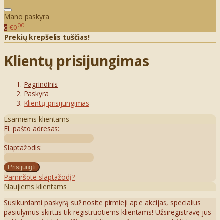
Mano paskyra
00
€0
0
Prekių krepšelis tuščias!
Klientų prisijungimas
Pagrindinis
Paskyra
Klientų prisijungimas
Esamiems klientams
El. pašto adresas:
Slaptažodis:
Pamiršote slaptažodį?
Naujiems klientams
Susikurdami paskyrą sužinosite pirmieji apie akcijas, specialius
pasiūlymus skirtus tik registruotiems klientams! Užsiregistravę jūs