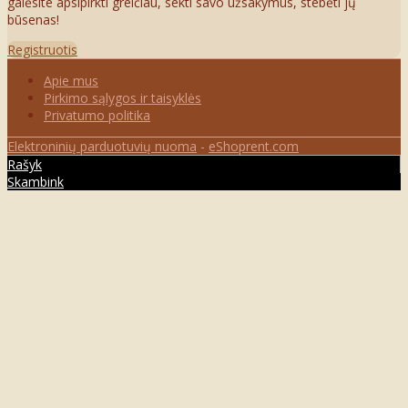
galėsite apsipirkti greičiau, sekti savo užsakymus, stebėti jų
būsenas!
Registruotis
Apie mus
Pirkimo sąlygos ir taisyklės
Privatumo politika
Elektroninių parduotuvių nuoma
-
eShoprent.com
Rašyk
Skambink