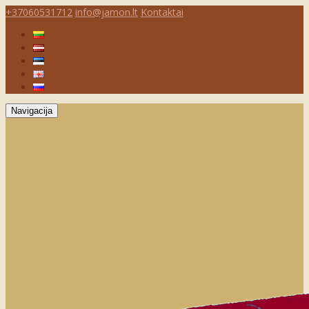
+37060531712
info@jamon.lt
Kontaktai
Navigacija