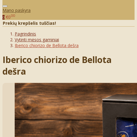
Mano paskyra
00
€0
0
Prekių krepšelis tuščias!
Pagrindinis
Vytinti mėsos gaminiai
Iberico chiorizo de Bellota dešra
Iberico chiorizo de Bellota
dešra