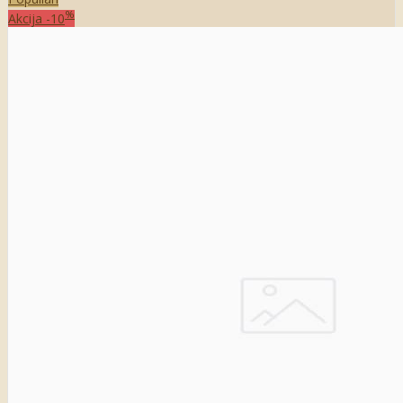
%
Akcija
-10