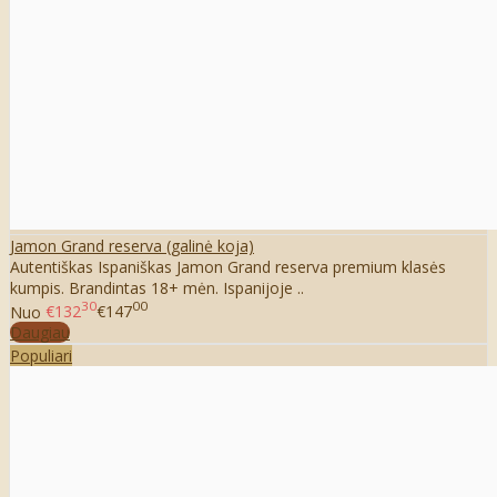
Jamon Grand reserva (galinė koja)
Autentiškas Ispaniškas Jamon Grand reserva premium klasės
kumpis. Brandintas 18+ mėn. Ispanijoje ..
30
00
Nuo
€132
€147
Daugiau
Populiari