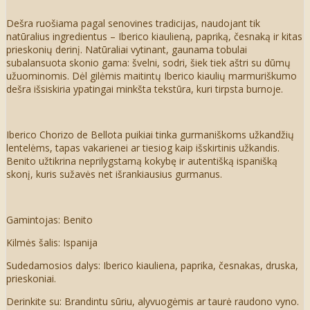
Dešra ruošiama pagal senovines tradicijas, naudojant tik
natūralius ingredientus – Iberico kiaulieną, papriką, česnaką ir kitas
prieskonių derinį. Natūraliai vytinant, gaunama tobulai
subalansuota skonio gama: švelni, sodri, šiek tiek aštri su dūmų
užuominomis. Dėl gilėmis maitintų Iberico kiaulių marmuriškumo
dešra išsiskiria ypatingai minkšta tekstūra, kuri tirpsta burnoje.
Iberico Chorizo de Bellota puikiai tinka gurmaniškoms užkandžių
lentelėms, tapas vakarienei ar tiesiog kaip išskirtinis užkandis.
Benito užtikrina neprilygstamą kokybę ir autentišką ispanišką
skonį, kuris sužavės net išrankiausius gurmanus.
Gamintojas: Benito
Kilmės šalis: Ispanija
Sudedamosios dalys: Iberico kiauliena, paprika, česnakas, druska,
prieskoniai.
Derinkite su: Brandintu sūriu, alyvuogėmis ar taurė raudono vyno.