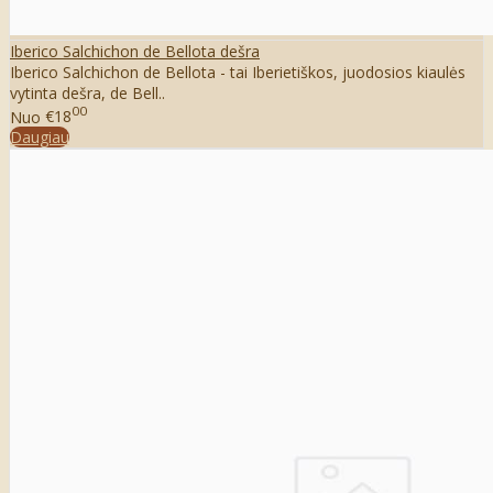
Iberico Salchichon de Bellota dešra
Iberico Salchichon de Bellota - tai Iberietiškos, juodosios kiaulės
vytinta dešra, de Bell..
00
Nuo
€18
Daugiau