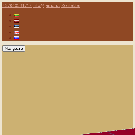
+37060531712
info@jamon.lt
Kontaktai
Navigacija