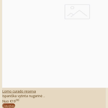
Lomo curado reserva
Ispaniška vytinta nugarinė ..
00
Nuo
€19
Daugiau