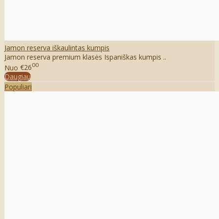
Jamon reserva iškaulintas kumpis
Jamon reserva premium klasės Ispaniškas kumpis ..
00
Nuo
€26
Daugiau
Populiari