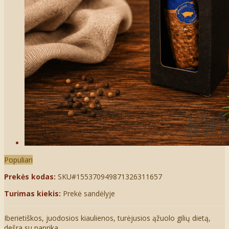
Populiari
Prekės kodas:
SKU#155370949871326311657
Turimas kiekis:
Prekė sandėlyje
Iberietiškos, juodosios kiaulienos, turėjusios ąžuolo gilių dietą,
dešra su paprika.