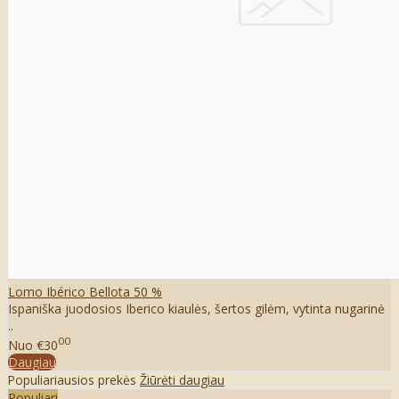
Lomo Ibérico Bellota 50 %
Ispaniška juodosios Iberico kiaulės, šertos gilėm, vytinta nugarinė
..
00
Nuo
€30
Daugiau
Populiariausios prekės
Žiūrėti daugiau
Populiari