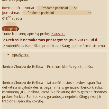
Iberico dešrų svoriai :
Įpakavimas :
00
€18
su PVM
Turite klausimų apie šią prekę?
Klauskite
✓Greitas ir nemokamas pristatymas (nuo 70€) 1–3d.d.
✓Autentiškas Ispaniškas produktas
✓Saugi apmokėjimo sistema
Aprašymas
Iberico Chorizo de Bellota – Premium klasės vytinta dešra
Iberico Chorizo de Bellota – tai aukščiausios kokybės ispaniška
delikatesinė vytinta dešra, pagaminta iš geriausių Iberico kiaulių,
maitinamų gilių (bellota) dieta. Šią išskirtinę dešrą gamina žinomas
prekės ženklas Benito, kuris garantuoja nepriekaištingą skonį ir
tradicinę ispanišką kokybę.