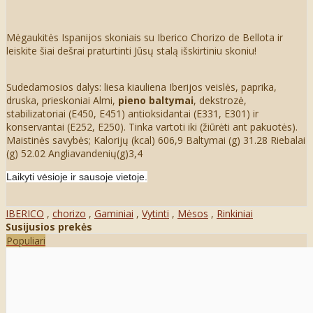
Mėgaukitės Ispanijos skoniais su Iberico Chorizo de Bellota ir
leiskite šiai dešrai praturtinti Jūsų stalą išskirtiniu skoniu!
Sudedamosios dalys: liesa kiauliena Iberijos veislės, paprika,
druska, prieskoniai Almi,
pieno baltymai
, dekstrozė,
stabilizatoriai (E450, E451) antioksidantai (E331, E301) ir
konservantai (E252, E250). Tinka vartoti iki (žiūrėti ant pakuotės).
Maistinės savybės; Kalorijų (kcal) 606,9 Baltymai (g) 31.28 Riebalai
(g) 52.02 Angliavandenių(g)3,4
Laikyti vėsioje ir sausoje vietoje.
IBERICO
,
chorizo
,
Gaminiai
,
Vytinti
,
Mėsos
,
Rinkiniai
Susijusios prekės
Populiari