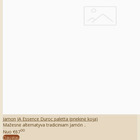
Jamon JA Essence Duroc paletta (priekinė koja)
Mažesnė alternatyva tradiciniam Jamón ..
00
Nuo
€67
Daugiau