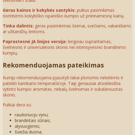
šventiniam stalui.
Geras kainos ir kokybės santykis:
puikus pasirinkimas
norintiems kokybiško ispaniško kumpio už prieinamesnę kainą.
Tinka dalintis:
geras pasirinkimas šeimai, svečiams, vakarėliams
ar užkandžių lentoms.
Paprastesnė JA linijos versija:
lengviau suprantamas,
švelnesnis ir universalesnis skonis nei intensyvesnio brandinimo
kumpių.
Rekomenduojamas pateikimas
Kumpį rekomenduojama pjaustyti labai plonomis riekelėmis ir
patiekti kambario temperatūroje. Taip geriausiai atsiskleidžia
vytinto kumpio aromatas, riebalų švelnumas ir subalansuotas
skonis.
Puikiai dera su:
raudonuoju vynu;
brandintais sūriais;
alyvuogėmis;
šviežia duona;