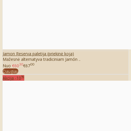
Jamon Reserva paletija (priekinė koja)
Mažesnė alternatyva tradiciniam Jamón ..
30
00
Nuo
€60
€67
Daugiau
%
Akcija
-10