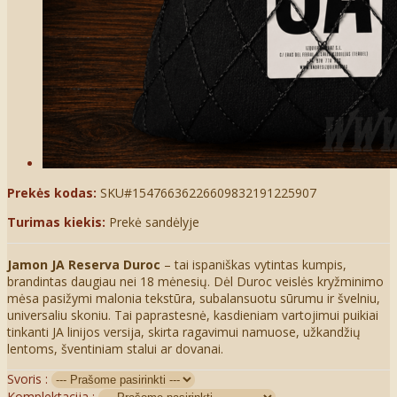
Prekės kodas:
SKU#15476636226609832191225907
Turimas kiekis:
Prekė sandėlyje
Jamon JA Reserva Duroc
– tai ispaniškas vytintas kumpis,
brandintas daugiau nei 18 mėnesių. Dėl Duroc veislės kryžminimo
mėsa pasižymi malonia tekstūra, subalansuotu sūrumu ir švelniu,
universaliu skoniu. Tai paprastesnė, kasdieniam vartojimui puikiai
tinkanti JA linijos versija, skirta ragavimui namuose, užkandžių
lentoms, šventiniam stalui ar dovanai.
Svoris :
Komplektacija :