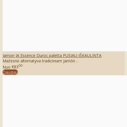
Jamon JA Essence Duroc paletta PUSIAU-IŠKAULINTA
Mažesnė alternatyva tradiciniam Jamón ..
00
Nuo
€83
Daugiau