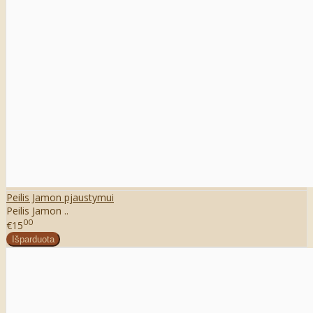
Peilis Jamon pjaustymui
Peilis Jamon ..
00
€15