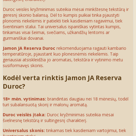
Duroc veislės kryžminimas suteikia mėsai minkštesnę tekstūrą ir
geresnį skonio balansą. Dėl to kumpis puikiai tinka pjaustyti
plonomis riekelėmis ir patiekti tiek kasdieniam ragavimui, tiek
šventiniam stalui. Tai universalus ispaniškas vytintas kumpis,
tinkamas visai šeimai, svečiams, užkandžių lentoms ar
gurmaniškai dovanai.
Jamon JA Reserva Duroc
rekomenduojama ragauti kambario
temperatūroje, pjaustant kuo plonesnėmis riekelėmis. Taip
geriausiai atsiskleidžia jo aromatas, tekstūra ir vytinimo metu
susiformavęs skonis.
Kodėl verta rinktis Jamon JA Reserva
Duroc?
18+ mėn. vytinimas:
brandintas daugiau nei 18 mėnesių, todėl
turi subalansuotą skonį ir malonų aromatą.
Duroc veislės įtaka:
Duroc kryžminimas suteikia mėsai
švelnesnę tekstūrą ir sultingesnį charakterį.
Universalus skonis:
tinkamas tiek kasdieniam vartojimui, tiek