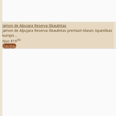
Jamon de Alpujara Reserva Iškaulintas
Jamon de Alpujara Reserva Iškaulintas premium klasės Ispaniškas
kumpis ..
00
Nuo
€19
Daugiau