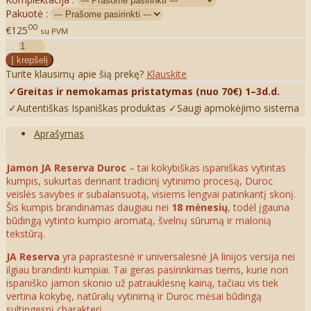
Pakuotė :
00
€125
su PVM
Turite klausimų apie šią prekę?
Klauskite
✓Greitas ir nemokamas pristatymas (nuo 70€) 1–3d.d.
✓Autentiškas Ispaniškas produktas
✓Saugi apmokėjimo sistema
Aprašymas
Jamon JA Reserva Duroc
– tai kokybiškas ispaniškas vytintas
kumpis, sukurtas derinant tradicinį vytinimo procesą, Duroc
veislės savybes ir subalansuotą, visiems lengvai patinkantį skonį.
Šis kumpis brandinamas daugiau nei
18 mėnesių
, todėl įgauna
būdingą vytinto kumpio aromatą, švelnų sūrumą ir malonią
tekstūrą.
JA Reserva
yra paprastesnė ir universalesnė JA linijos versija nei
ilgiau brandinti kumpiai. Tai geras pasirinkimas tiems, kurie nori
ispaniško jamon skonio už patrauklesnę kainą, tačiau vis tiek
vertina kokybę, natūralų vytinimą ir Duroc mėsai būdingą
sultingesnį charakterį.