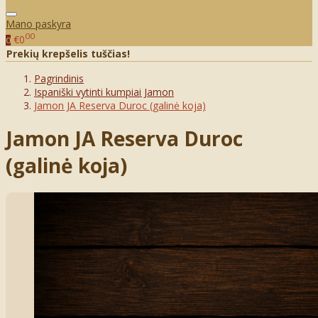
Mano paskyra
00
€0
0
Prekių krepšelis tuščias!
Pagrindinis
Ispaniški vytinti kumpiai Jamon
Jamon JA Reserva Duroc (galinė koja)
Jamon JA Reserva Duroc
(galinė koja)