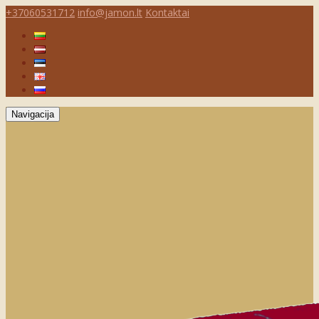
+37060531712
info@jamon.lt
Kontaktai
Navigacija