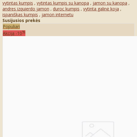
vytintas kumpis
,
vytintas kumpis su kanopa
,
jamon su kanopa
,
andres izquierdo jamon
,
duroc kumpis
,
vytinta galinė koja
,
ispaniškas kumpis
,
jamon internetu
Susijusios prekės
Populiari
%
Akcija
-10