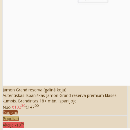
Jamon Grand reserva (galinė koja)
Autentiškas Ispaniškas Jamon Grand reserva premium klasės
kumpis. Brandintas 18+ mėn. Ispanijoje ..
30
00
Nuo
€132
€147
Daugiau
Populiari
%
Akcija
-10