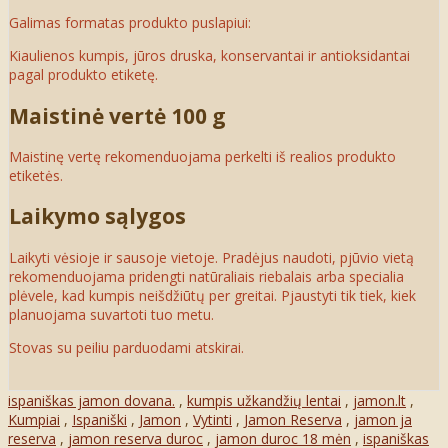
Galimas formatas produkto puslapiui:
Kiaulienos kumpis, jūros druska, konservantai ir antioksidantai
pagal produkto etiketę.
Maistinė vertė 100 g
Maistinę vertę rekomenduojama perkelti iš realios produkto
etiketės.
Laikymo sąlygos
Laikyti vėsioje ir sausoje vietoje. Pradėjus naudoti, pjūvio vietą
rekomenduojama pridengti natūraliais riebalais arba specialia
plėvele, kad kumpis neišdžiūtų per greitai. Pjaustyti tik tiek, kiek
planuojama suvartoti tuo metu.
Stovas su peiliu parduodami atskirai.
ispaniškas jamon dovana.
,
kumpis užkandžių lentai
,
jamon.lt
,
Kumpiai
,
Ispaniški
,
Jamon
,
Vytinti
,
Jamon Reserva
,
jamon ja
reserva
,
jamon reserva duroc
,
jamon duroc 18 mėn
,
ispaniškas