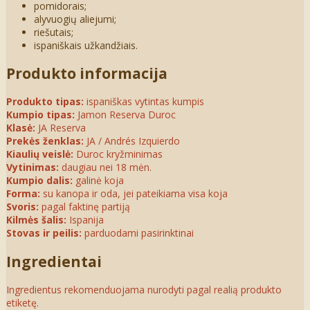
pomidorais;
alyvuogių aliejumi;
riešutais;
ispaniškais užkandžiais.
Produkto informacija
Produkto tipas:
ispaniškas vytintas kumpis
Kumpio tipas:
Jamon Reserva Duroc
Klasė:
JA Reserva
Prekės ženklas:
JA / Andrés Izquierdo
Kiaulių veislė:
Duroc kryžminimas
Vytinimas:
daugiau nei 18 mėn.
Kumpio dalis:
galinė koja
Forma:
su kanopa ir oda, jei pateikiama visa koja
Svoris:
pagal faktinę partiją
Kilmės šalis:
Ispanija
Stovas ir peilis:
parduodami pasirinktinai
Ingredientai
Ingredientus rekomenduojama nurodyti pagal realią produkto
etiketę.