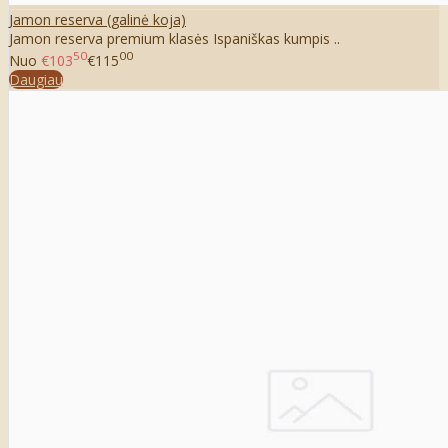
Jamon reserva (galinė koja)
Jamon reserva premium klasės Ispaniškas kumpis ..
50
00
Nuo
€103
€115
Daugiau